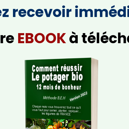
ez recevoir immé
vre
EBOOK
à téléch