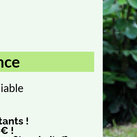
nce
iable
ants !
€ !