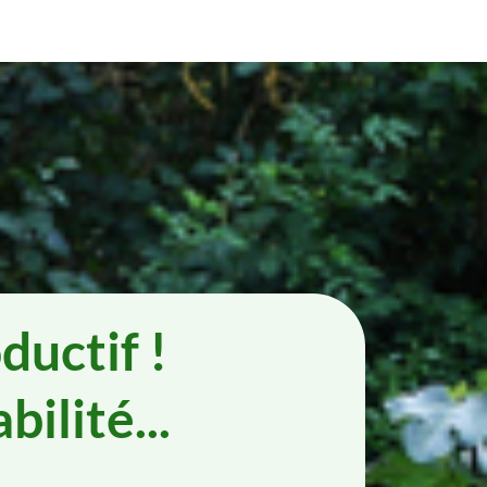
ductif !
bilité...