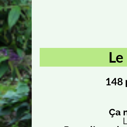
Le
148 
Ça 
L