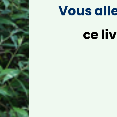
Vous all
ce li